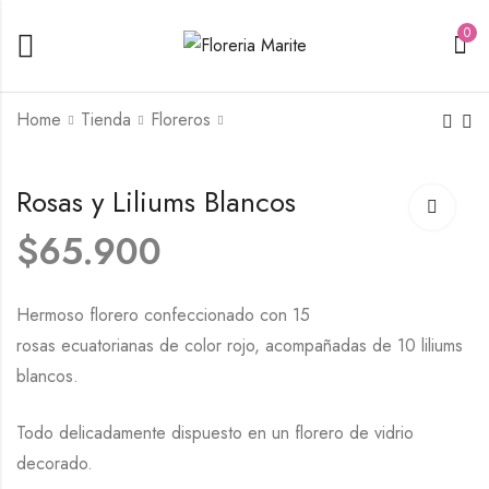
0
Home
Tienda
Floreros
Samaritano 24 Rosas
Anfora 24 Blancas
Rosas y Liliums Blancos
Rojas
$
65.900
$
65.900
$
65.900
Hermoso florero confeccionado con 15
rosas ecuatorianas de color rojo, acompañadas de 10 liliums
blancos.
Todo delicadamente dispuesto en un florero de vidrio
decorado.