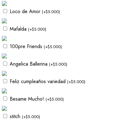
Loco de Amor
(
+
$
5.000
)
Mafalda
(
+
$
5.000
)
100pre Friends
(
+
$
5.000
)
Angelica Ballerina
(
+
$
5.000
)
Feliz cumpleaños variedad
(
+
$
5.000
)
Besame Mucho!
(
+
$
5.000
)
stitch
(
+
$
5.000
)