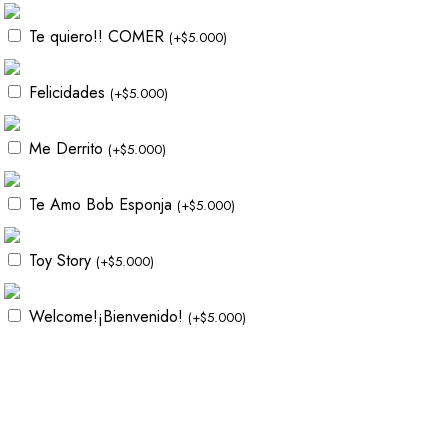
Te quiero!! COMER
(
+
$
5.000
)
Felicidades
(
+
$
5.000
)
Me Derrito
(
+
$
5.000
)
Te Amo Bob Esponja
(
+
$
5.000
)
Toy Story
(
+
$
5.000
)
Welcome!¡Bienvenido!
(
+
$
5.000
)