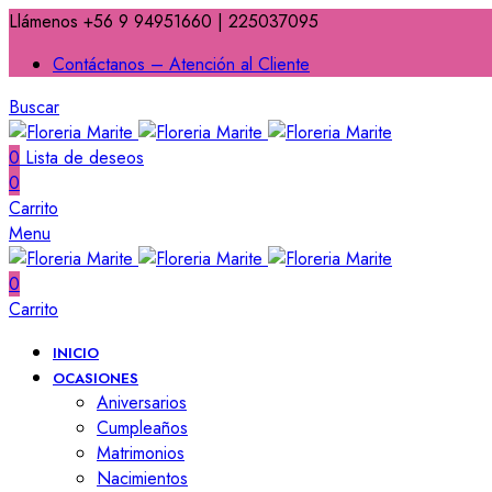
Llámenos +56 9 94951660 | 225037095
Contáctanos – Atención al Cliente
Buscar
0
Lista de deseos
0
Carrito
Menu
0
Carrito
INICIO
OCASIONES
Aniversarios
Cumpleaños
Matrimonios
Nacimientos