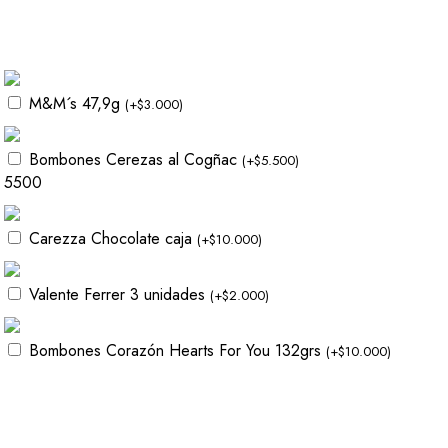
M&M´s 47,9g
(
+
$
3.000
)
Bombones Cerezas al Cogñac
(
+
$
5.500
)
5500
Carezza Chocolate caja
(
+
$
10.000
)
Valente Ferrer 3 unidades
(
+
$
2.000
)
Bombones Corazón Hearts For You 132grs
(
+
$
10.000
)