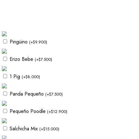
Pingüino
(
+
$
9.900
)
Erizo Bebe
(
+
$
7.500
)
1 Pig
(
+
$
8.000
)
Panda Pequeño
(
+
$
7.500
)
Pequeño Poodle
(
+
$
12.900
)
Salchicha Mix
(
+
$
15.000
)