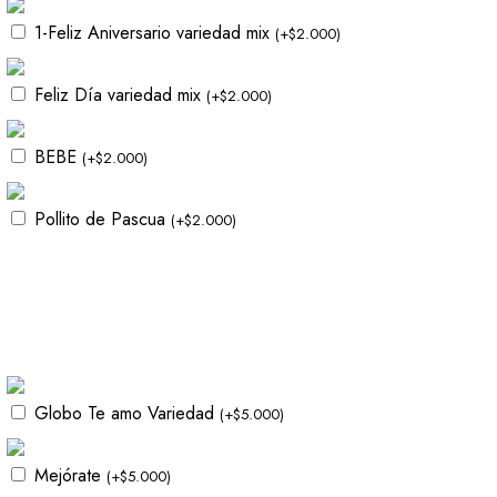
1-Feliz Aniversario variedad mix
(
+
$
2.000
)
Feliz Día variedad mix
(
+
$
2.000
)
BEBE
(
+
$
2.000
)
Pollito de Pascua
(
+
$
2.000
)
Globo Te amo Variedad
(
+
$
5.000
)
Mejórate
(
+
$
5.000
)