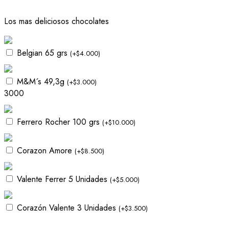
Los mas deliciosos chocolates
Belgian 65 grs
(
+
$
4.000
)
M&M´s 49,3g
(
+
$
3.000
)
3000
Ferrero Rocher 100 grs
(
+
$
10.000
)
Corazon Amore
(
+
$
8.500
)
Valente Ferrer 5 Unidades
(
+
$
5.000
)
Corazón Valente 3 Unidades
(
+
$
3.500
)