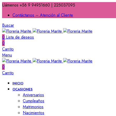
Llámenos +56 9 94951660 | 225037095
Contáctanos – Atención al Cliente
Buscar
0
Lista de deseos
0
Carrito
Menu
0
Carrito
INICIO
OCASIONES
Aniversarios
Cumpleaños
Matrimonios
Nacimientos