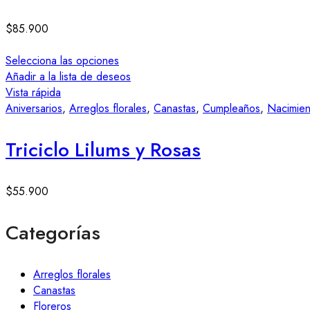
$
85.900
Selecciona las opciones
Añadir a la lista de deseos
Vista rápida
Aniversarios
,
Arreglos florales
,
Canastas
,
Cumpleaños
,
Nacimien
Triciclo Lilums y Rosas
$
55.900
Categorías
Arreglos florales
Canastas
Floreros