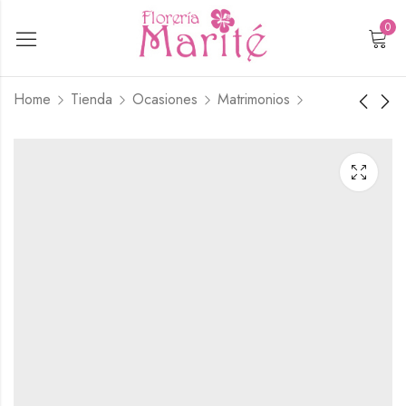
0
Home
Tienda
Ocasiones
Matrimonios
Rosa y Mini Rosa
Ramo Blanco
$
55.900
$
55.000