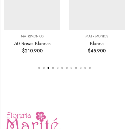
,
,
,
CUMPLEAÑOS
MATRIMONIOS
FLORES PARA CONDOLENCIAS
MATRIMONIOS
MATRIMONIOS
50 Rosas Blancas
Blanca
$
210.900
$
45.900