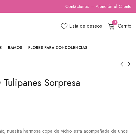
Contáctanos – Atención al Cliente
0
Lista de deseos
Carrito
S
RAMOS
FLORES PARA CONDOLENCIAS
 Tulipanes Sorpresa
Sorpresa de
Domo Eterno II
Tulipanes Amarillos
$
25.900
$
49.900
ix, nuestra hermosa copa de vidrio esta acompañada de unos