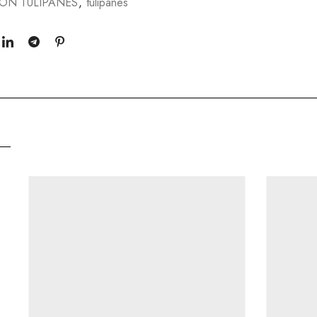
ON TULIPANES
,
tulipanes