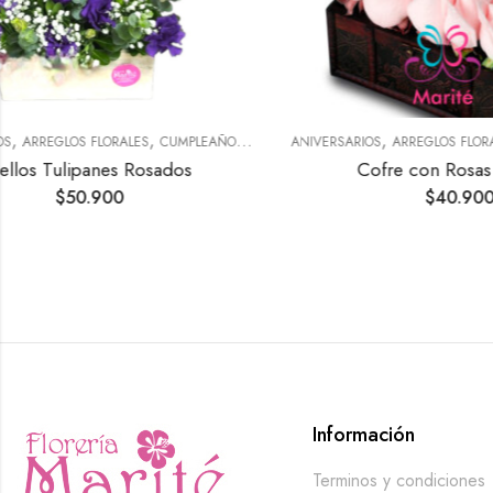
,
,
,
,
CIMIENTOS
ANIVERSARIOS
ARREGLOS FLORALES
CANASTAS
NACIMIENTOS
ANIVERSARIOS
Cofre con Rosas Rosadas
Canast
$
40.900
Información
Terminos y condiciones