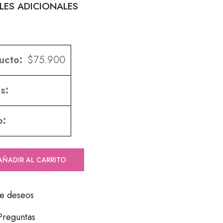
LES ADICIONALES
ucto:
$
75.900
s:
o:
AÑADIR AL CARRITO
 de deseos
Preguntas