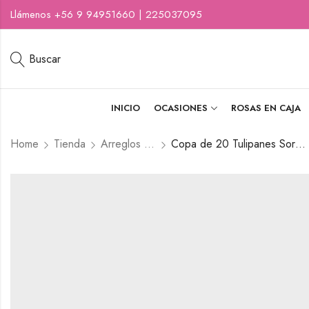
Llámenos +56 9 94951660 | 225037095
Buscar
INICIO
OCASIONES
ROSAS EN CAJA
Home
Tienda
Arreglos florales
Copa de 20 Tulipanes Sorpresa