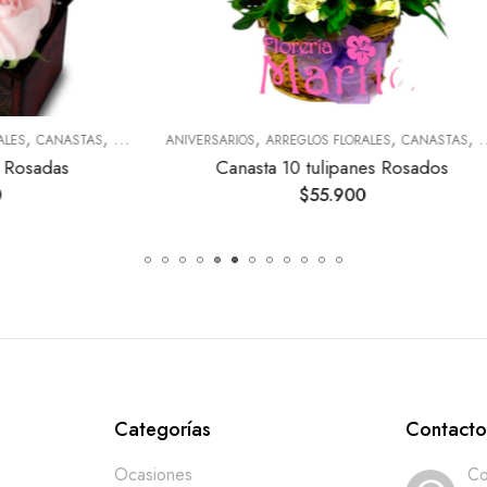
,
,
,
ARREGLOS FLORALES
CANASTAS
CUMPLEAÑOS
ANIVERSARIOS
ARREGLOS FLORAL
a 10 tulipanes Rosados
Doble Amor
$
55.900
$
45.900
Categorías
Contact
Ocasiones
Co