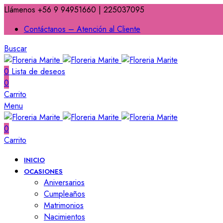
Llámenos +56 9 94951660 | 225037095
Contáctanos – Atención al Cliente
Buscar
0
Lista de deseos
0
Carrito
Menu
0
Carrito
INICIO
OCASIONES
Aniversarios
Cumpleaños
Matrimonios
Nacimientos