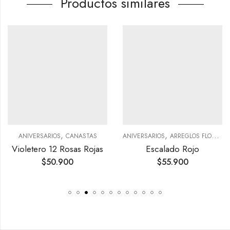
Productos similares
,
,
,
ANIVERSARIOS
CANASTAS
ANIVERSARIOS
ARREGLOS FLORALES
C
Violetero 12 Rosas Rojas
Escalado Rojo
$
50.900
$
55.900