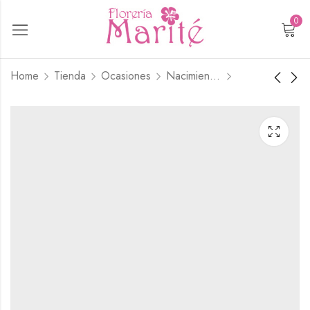
0
Home
Tienda
Ocasiones
Nacimientos
Cofre 9 Rosas
Escalado 18 Rosas
Blancas
Azules
$
35.900
$
75.900