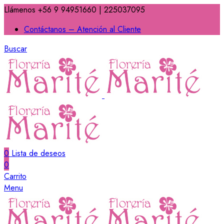
Llámenos +56 9 94951660 | 225037095
Contáctanos – Atención al Cliente
Buscar
0
Lista de deseos
0
Carrito
Menu