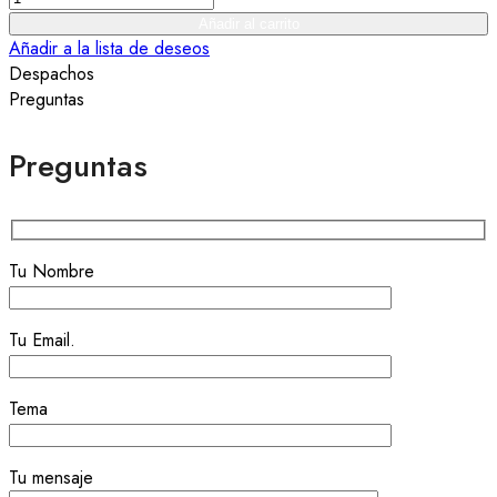
FUNERARIA
Añadir al carrito
ESCRITA
Añadir a la lista de deseos
quantity
Despachos
Preguntas
Preguntas
Tu Nombre
Tu Email.
Tema
Tu mensaje