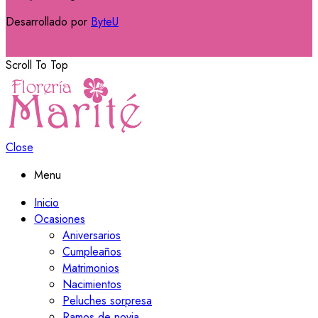
Desarrollado por
ByteU
Scroll To Top
Close
Menu
Inicio
Ocasiones
Aniversarios
Cumpleaños
Matrimonios
Nacimientos
Peluches sorpresa
Ramos de novia