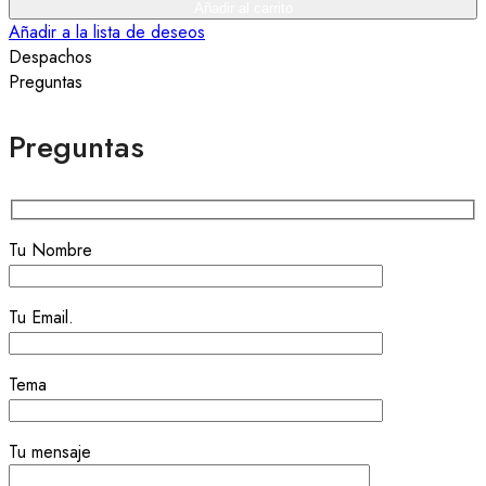
Roja
Añadir al carrito
2
Añadir a la lista de deseos
quantity
Despachos
Preguntas
Preguntas
Tu Nombre
Tu Email.
Tema
Tu mensaje