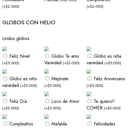
(
+
$
2.000
)
(
+
$
2.000
)
GLOBOS CON HELIO
Lindos globos
Feliz Nivel
Globo Te amo
Globo es niña
Variedad
variedad
(
+
$
5.000
)
(
+
$
5.000
)
(
+
$
5.000
)
Globo es niño
Mejórate
Feliz Aniversario
variedad
(
+
$
5.000
)
(
+
$
5.000
)
(
+
$
5.000
)
Feliz Día
Loco de Amor
Te quiero!!
COMER
(
+
$
5.000
)
(
+
$
5.000
)
(
+
$
5.000
)
Cumpleaños
Mafalda
Felicidades