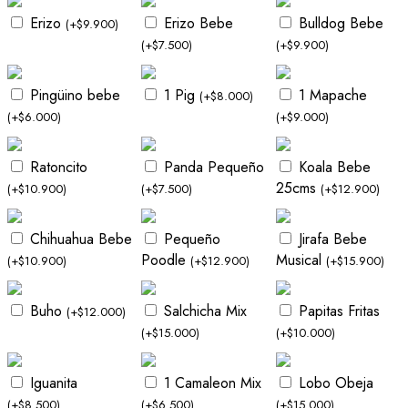
Erizo
Erizo Bebe
Bulldog Bebe
(
+
$
9.900
)
(
+
$
7.500
)
(
+
$
9.900
)
Pingüino bebe
1 Pig
1 Mapache
(
+
$
8.000
)
(
+
$
6.000
)
(
+
$
9.000
)
Ratoncito
Panda Pequeño
Koala Bebe
25cms
(
+
$
10.900
)
(
+
$
7.500
)
(
+
$
12.900
)
Chihuahua Bebe
Pequeño
Jirafa Bebe
Poodle
Musical
(
+
$
10.900
)
(
+
$
12.900
)
(
+
$
15.900
)
Buho
Salchicha Mix
Papitas Fritas
(
+
$
12.000
)
(
+
$
15.000
)
(
+
$
10.000
)
Iguanita
1 Camaleon Mix
Lobo Obeja
(
+
$
8.500
)
(
+
$
6.500
)
(
+
$
15.000
)