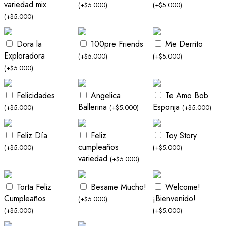
variedad mix
(
+
$
5.000
)
(
+
$
5.000
)
(
+
$
5.000
)
Dora la
100pre Friends
Me Derrito
Exploradora
(
+
$
5.000
)
(
+
$
5.000
)
(
+
$
5.000
)
Felicidades
Angelica
Te Amo Bob
Ballerina
Esponja
(
+
$
5.000
)
(
+
$
5.000
)
(
+
$
5.000
)
Feliz Día
Feliz
Toy Story
cumpleaños
(
+
$
5.000
)
(
+
$
5.000
)
variedad
(
+
$
5.000
)
Torta Feliz
Besame Mucho!
Welcome!
Cumpleaños
¡Bienvenido!
(
+
$
5.000
)
(
+
$
5.000
)
(
+
$
5.000
)