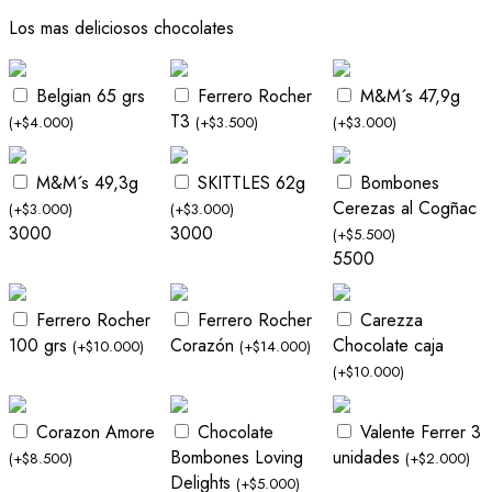
Los mas deliciosos chocolates
Belgian 65 grs
Ferrero Rocher
M&M´s 47,9g
T3
(
+
$
4.000
)
(
+
$
3.500
)
(
+
$
3.000
)
M&M´s 49,3g
SKITTLES 62g
Bombones
Cerezas al Cogñac
(
+
$
3.000
)
(
+
$
3.000
)
3000
3000
(
+
$
5.500
)
5500
Ferrero Rocher
Ferrero Rocher
Carezza
100 grs
Corazón
Chocolate caja
(
+
$
10.000
)
(
+
$
14.000
)
(
+
$
10.000
)
Corazon Amore
Chocolate
Valente Ferrer 3
Bombones Loving
unidades
(
+
$
8.500
)
(
+
$
2.000
)
Delights
(
+
$
5.000
)