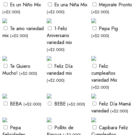
Es un Niño Mix
Es una Niña Mix
Mejorate Pronto
(
+
$
2.000
)
(
+
$
2.000
)
(
+
$
2.000
)
Te amo variedad
1-Feliz
Pepa Pig
mix
Aniversario
(
+
$
2.000
)
(
+
$
2.000
)
variedad mix
(
+
$
2.000
)
Te Quiero
Feliz Día
Feliz
Mucho!
variedad mix
cumpleaños
(
+
$
2.000
)
variedad Mix
(
+
$
2.000
)
(
+
$
2.000
)
BEBA
BEBE
Feliz Día Mamá
(
+
$
2.000
)
(
+
$
2.000
)
variedad
(
+
$
2.000
)
Pepa
Pollito de
Capibara Feliz
Felicidades
Pascua
Cumpleaños
(
+
$
2.000
)