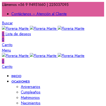
Llámenos +56 9 94951660 | 225037095
Contáctanos – Atención al Cliente
Buscar
0
Lista de deseos
0
Carrito
Menu
0
Carrito
INICIO
OCASIONES
Aniversarios
Cumpleaños
Matrimonios
Nacimientos