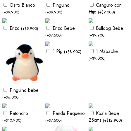
Osito Blanco
Pingüino
Canguro con
Hijo
(
+
$
9.900
)
(
+
$
9.900
)
(
+
$
9.000
)
Erizo
Erizo Bebe
Bulldog Bebe
(
+
$
9.900
)
(
+
$
7.500
)
(
+
$
9.900
)
1 Pig
1 Mapache
(
+
$
8.000
)
(
+
$
9.000
)
Pingüino bebe
(
+
$
6.000
)
Ratoncito
Panda Pequeño
Koala Bebe
25cms
(
+
$
10.900
)
(
+
$
7.500
)
(
+
$
12.900
)