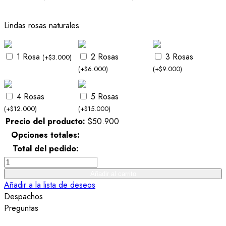
Lindas rosas naturales
1 Rosa
2 Rosas
3 Rosas
(
+
$
3.000
)
(
+
$
6.000
)
(
+
$
9.000
)
4 Rosas
5 Rosas
(
+
$
12.000
)
(
+
$
15.000
)
Precio del producto:
$
50.900
Opciones totales:
Total del pedido:
Bellos
Tulipanes
Añadir al carrito
Blancos
Añadir a la lista de deseos
quantity
Despachos
Preguntas