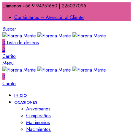
Llámenos +56 9 94951660 | 225037095
Contáctanos – Atención al Cliente
Buscar
0
Lista de deseos
0
Carrito
Menu
0
Carrito
INICIO
OCASIONES
Aniversarios
Cumpleaños
Matrimonios
Nacimientos