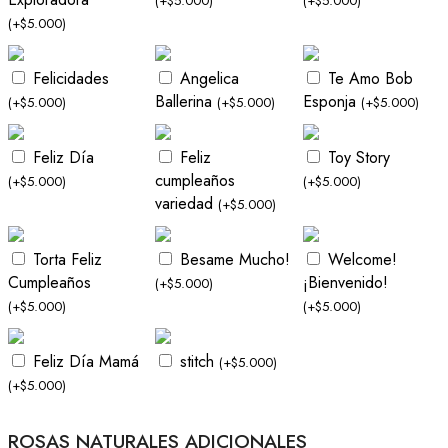
(
+
$
5.000
)
(
+
$
5.000
)
(
+
$
5.000
)
Felicidades
Angelica
Te Amo Bob
Ballerina
Esponja
(
+
$
5.000
)
(
+
$
5.000
)
(
+
$
5.000
)
Feliz Día
Feliz
Toy Story
cumpleaños
(
+
$
5.000
)
(
+
$
5.000
)
variedad
(
+
$
5.000
)
Torta Feliz
Besame Mucho!
Welcome!
Cumpleaños
¡Bienvenido!
(
+
$
5.000
)
(
+
$
5.000
)
(
+
$
5.000
)
Feliz Día Mamá
stitch
(
+
$
5.000
)
(
+
$
5.000
)
ROSAS NATURALES ADICIONALES