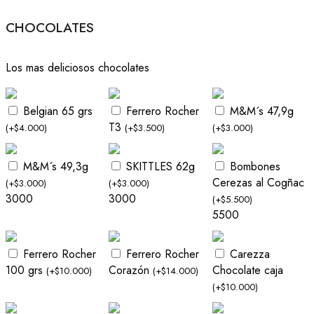
CHOCOLATES
Los mas deliciosos chocolates
Belgian 65 grs
Ferrero Rocher
M&M´s 47,9g
T3
(
+
$
4.000
)
(
+
$
3.500
)
(
+
$
3.000
)
M&M´s 49,3g
SKITTLES 62g
Bombones
Cerezas al Cogñac
(
+
$
3.000
)
(
+
$
3.000
)
3000
3000
(
+
$
5.500
)
5500
Ferrero Rocher
Ferrero Rocher
Carezza
100 grs
Corazón
Chocolate caja
(
+
$
10.000
)
(
+
$
14.000
)
(
+
$
10.000
)