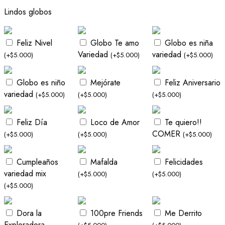
Lindos globos
Feliz Nivel
Globo Te amo
Globo es niña
Variedad
variedad
(
+
$
5.000
)
(
+
$
5.000
)
(
+
$
5.000
)
Globo es niño
Mejórate
Feliz Aniversario
variedad
(
+
$
5.000
)
(
+
$
5.000
)
(
+
$
5.000
)
Feliz Día
Loco de Amor
Te quiero!!
COMER
(
+
$
5.000
)
(
+
$
5.000
)
(
+
$
5.000
)
Cumpleaños
Mafalda
Felicidades
variedad mix
(
+
$
5.000
)
(
+
$
5.000
)
(
+
$
5.000
)
Dora la
100pre Friends
Me Derrito
Exploradora