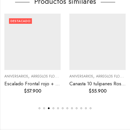
Productos similares
DESTACADO
,
,
,
NIVERSARIOS
ARREGLOS FLORALES
ANIVERSARIOS
ARREGLOS FLORALES
CA
A
Escalado Frontal rojo + Globo
Canasta 10 tulipanes Rosados
$
57.900
$
55.900