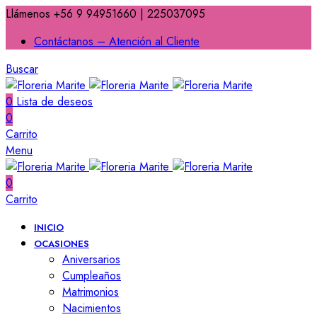
Llámenos +56 9 94951660 | 225037095
Contáctanos – Atención al Cliente
Buscar
0
Lista de deseos
0
Carrito
Menu
0
Carrito
INICIO
OCASIONES
Aniversarios
Cumpleaños
Matrimonios
Nacimientos