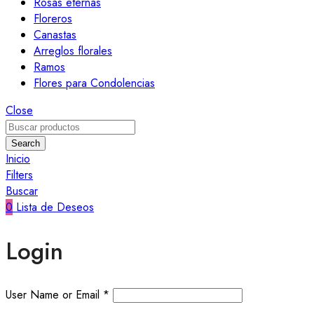
Rosas eternas
Floreros
Canastas
Arreglos florales
Ramos
Flores para Condolencias
Close
Search
Inicio
Filters
Buscar
0
Lista de Deseos
Login
User Name or Email
*