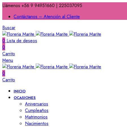
Llámenos +56 9 94951660 | 225037095
Contáctanos – Atención al Cliente
Buscar
0
Lista de deseos
0
Carrito
Menu
0
Carrito
INICIO
OCASIONES
Aniversarios
Cumpleaños
Matrimonios
Nacimientos