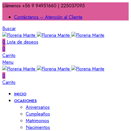
Llámenos +56 9 94951660 | 225037095
Contáctanos – Atención al Cliente
Buscar
0
Lista de deseos
0
Carrito
Menu
0
Carrito
INICIO
OCASIONES
Aniversarios
Cumpleaños
Matrimonios
Nacimientos