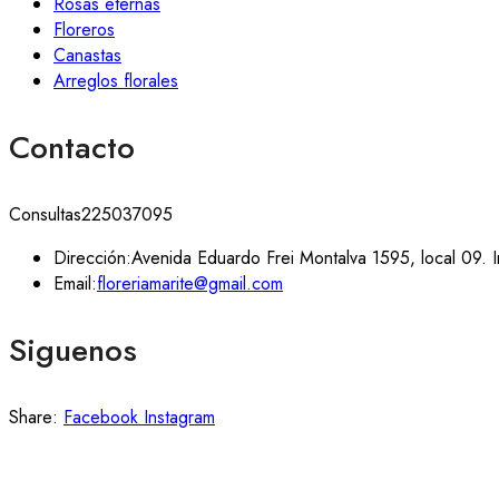
Rosas eternas
Floreros
Canastas
Arreglos florales
Contacto
Consultas
225037095
Dirección:
Avenida Eduardo Frei Montalva 1595, local 09. I
Email:
floreriamarite@gmail.com
Siguenos
Share:
Facebook
Instagram