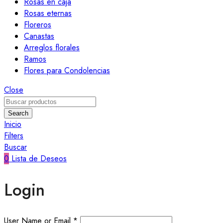
Rosas en caja
Rosas eternas
Floreros
Canastas
Arreglos florales
Ramos
Flores para Condolencias
Close
Search
Inicio
Filters
Buscar
0
Lista de Deseos
Login
User Name or Email
*