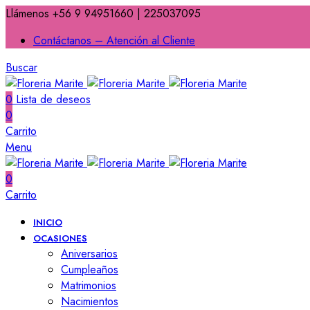
Llámenos +56 9 94951660 | 225037095
Contáctanos – Atención al Cliente
Buscar
0
Lista de deseos
0
Carrito
Menu
0
Carrito
INICIO
OCASIONES
Aniversarios
Cumpleaños
Matrimonios
Nacimientos