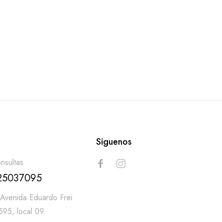
o
Siguenos
nsultas
25037095
Avenida Eduardo Frei
595, local 09.