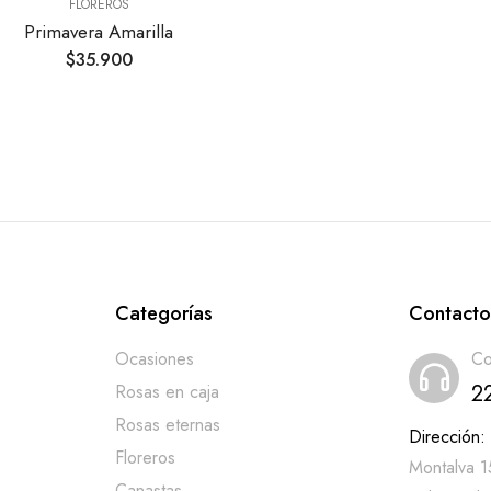
FLOREROS
Primavera Amarilla
$
35.900
Categorías
Contact
Ocasiones
Co
2
Rosas en caja
Rosas eternas
Dirección:
Floreros
Montalva 1
Canastas