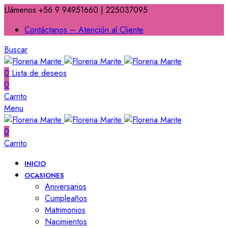
Llámenos +56 9 94951660 | 225037095
Contáctanos – Atención al Cliente
Buscar
0
Lista de deseos
0
Carrito
Menu
0
Carrito
INICIO
OCASIONES
Aniversarios
Cumpleaños
Matrimonios
Nacimientos