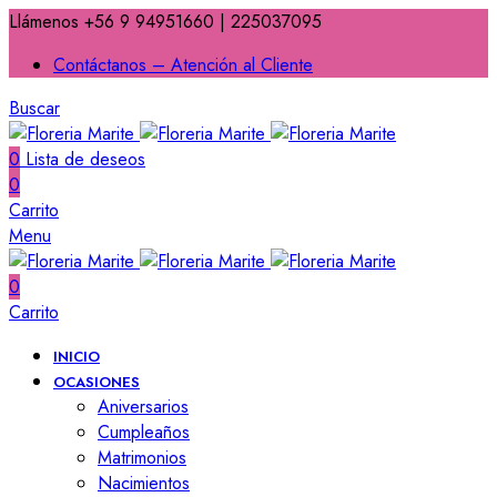
Llámenos +56 9 94951660 | 225037095
Contáctanos – Atención al Cliente
Buscar
0
Lista de deseos
0
Carrito
Menu
0
Carrito
INICIO
OCASIONES
Aniversarios
Cumpleaños
Matrimonios
Nacimientos