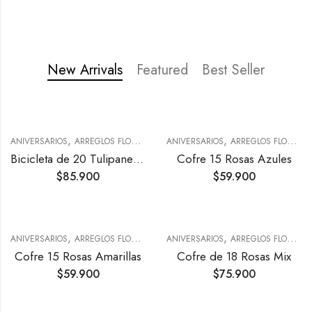
New Arrivals
Featured
Best Seller
,
,
,
,
ANIVERSARIOS
ARREGLOS FLORALES
CUMPLEAÑOS
ANIVERSARIOS
NACIMIENTOS
ARREGLOS FLORALES
Bicicleta de 20 Tulipanes Mix
Cofre 15 Rosas Azules
$
85.900
$
59.900
,
,
,
,
ANIVERSARIOS
ARREGLOS FLORALES
CUMPLEAÑOS
ANIVERSARIOS
NACIMIENTOS
ARREGLOS FLORALES
Cofre 15 Rosas Amarillas
Cofre de 18 Rosas Mix
$
59.900
$
75.900