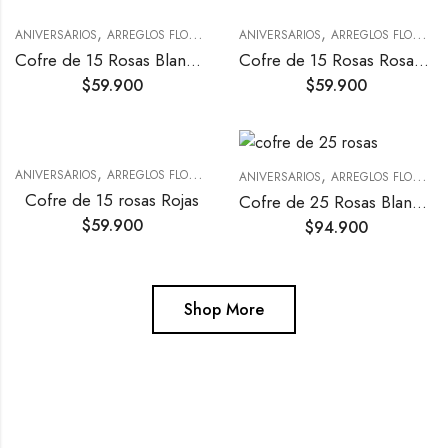
,
,
,
,
ANIVERSARIOS
ARREGLOS FLORALES
FLORES PARA CONDOLENCIAS
ANIVERSARIOS
ARREGLOS FLORALES
MATRI
Cofre de 15 Rosas Blancas
Cofre de 15 Rosas Rosadas
$
59.900
$
59.900
,
,
,
,
ANIVERSARIOS
ARREGLOS FLORALES
CUMPLEAÑOS
NACIMIENTOS
ANIVERSARIOS
ARREGLOS FLORALES
Cofre de 15 rosas Rojas
Cofre de 25 Rosas Blancas
$
59.900
$
94.900
Shop More